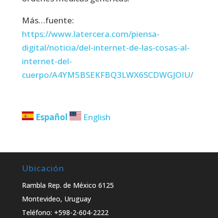
Más…fuente:
https://www.latercera.com/piensa-
digital/noticia/del-internet-de-las-cosas-al-
internet-del-
cuerpo/A4YM5BSEKFBQ3LWX6SCDWGJOIU/
Español
English
Ubicación
Rambla Rep. de México 6125
Montevideo, Uruguay
Teléfono: +598-2-604-2222