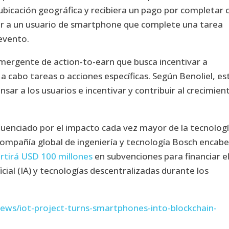
ubicación geográfica y recibiera un pago por completar 
dir a un usuario de smartphone que complete una tarea
evento.
mergente de action-to-earn que busca incentivar a
a cabo tareas o acciones específicas. Según Benoliel, es
ar a los usuarios e incentivar y contribuir al crecimien
nfluenciado por el impacto cada vez mayor de la tecnolog
a compañía global de ingeniería y tecnología Bosch encab
ertirá USD 100 millones
en subvenciones para financiar e
ficial (IA) y tecnologías descentralizadas durante los
news/iot-project-turns-smartphones-into-blockchain-