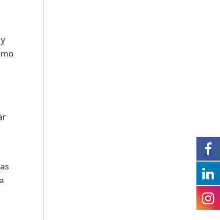
 y
Como
ar
tas
ra