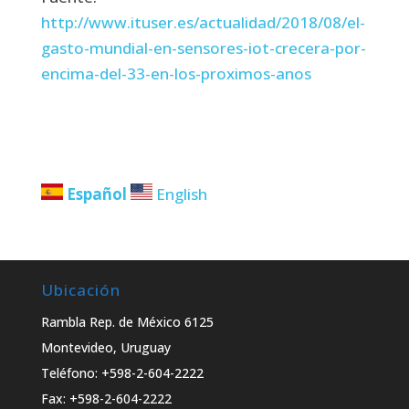
http://www.ituser.es/actualidad/2018/08/el-
gasto-mundial-en-sensores-iot-crecera-por-
encima-del-33-en-los-proximos-anos
Español
English
Ubicación
Rambla Rep. de México 6125
Montevideo, Uruguay
Teléfono: +598-2-604-2222
Fax: +598-2-604-2222