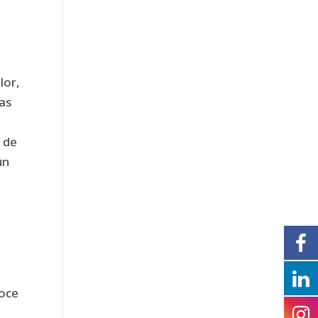
lor,
as
s de
ún
doce