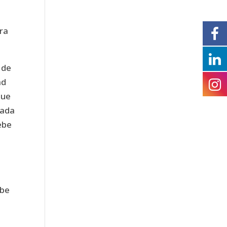
ara
 de
ad
que
cada
ebe
ube
a