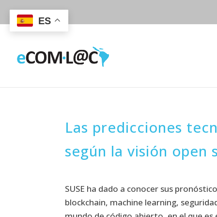
ES
Las predicciones tec
según la visión open 
SUSE ha dado a conocer sus pronósticos
blockchain, machine learning, segurida
mundo de código abierto, en el que es e