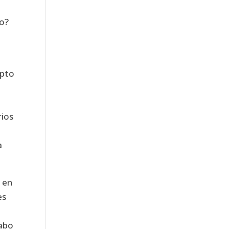
ño?
epto
rios
a
 en
es
cabo