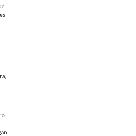
de
res
ra,
ro
gan