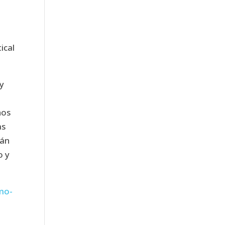
ical
 y
hos
as
rán
o y
imo-