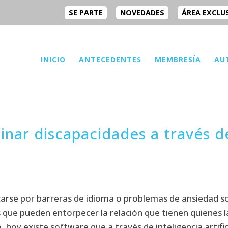
SE PARTE
NOVEDADES
ÁREA EXCLU
INICIO
ANTECEDENTES
MEMBRESÍA
AU
inar discapacidades a través d
carse por barreras de idioma o problemas de ansiedad s
 que pueden entorpecer la relación que tienen quienes l
 hoy existe software que a través de inteligencia artific