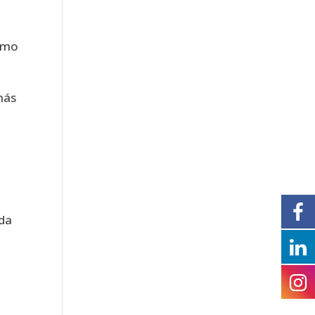
como
más
uda