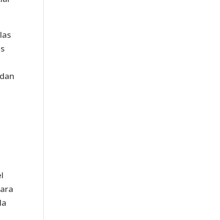
las
es
edan
n
l
para
la