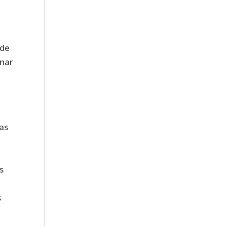
 de
onar
as
s
s