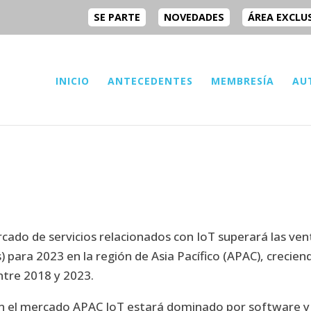
SE PARTE
NOVEDADES
ÁREA EXCLU
INICIO
ANTECEDENTES
MEMBRESÍA
AU
cado de servicios relacionados con IoT superará las ven
s) para 2023 en la región de Asia Pacífico (APAC), crecien
tre 2018 y 2023.
en el mercado APAC IoT estará dominado por software y