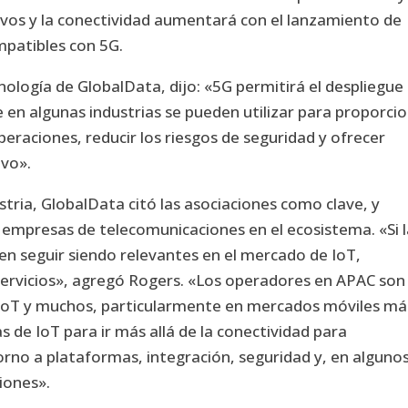
itivos y la conectividad aumentará con el lanzamiento de
mpatibles con 5G.
nología de GlobalData, dijo: «5G permitirá el despliegue
e en algunas industrias se pueden utilizar para proporci
eraciones, reducir los riesgos de seguridad y ofrecer
ivo».
tria, GlobalData citó las asociaciones como clave, y
empresas de telecomunicaciones en el ecosistema. «Si l
n seguir siendo relevantes en el mercado de IoT,
servicios», agregó Rogers. «Los operadores en APAC son
 IoT y muchos, particularmente en mercados móviles má
de IoT para ir más allá de la conectividad para
torno a plataformas, integración, seguridad y, en alguno
iones».