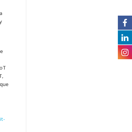
a
y
se
IoT
T,
 que
it-