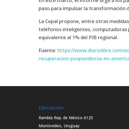
En este marco, el informe urge a los p
paso para impulsar la transformación di
La Cepal propone, entre otras medidas, 
teléfonos inteligentes, computadoras p
equivalente al 1% del PIB regional.
Fuente:
https://www.diariolibre.com/e
recuperacion-pospandemia-en-americ
Ubicación
Rambla Rep. de México 6125
Montevideo, Uruguay