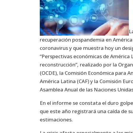
L
recuperación pospandemia en América La
coronavirus y que muestra hoy un desigu
“Perspectivas económicas de América L
reconstrucción”, realizado por la Orga
(OCDE), la Comisión Económica para Amé
América Latina (CAF) y la Comisión Eur
Asamblea Anual de las Naciones Unidas
En el informe se constata el duro golp
que este año registrará una caída de s
estimaciones.
La crisis afecta especialmente a las mi