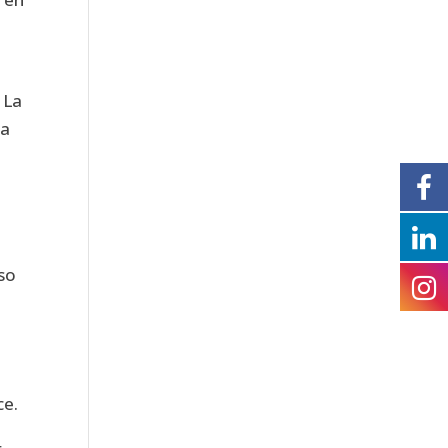
 La
la
eso
ce.