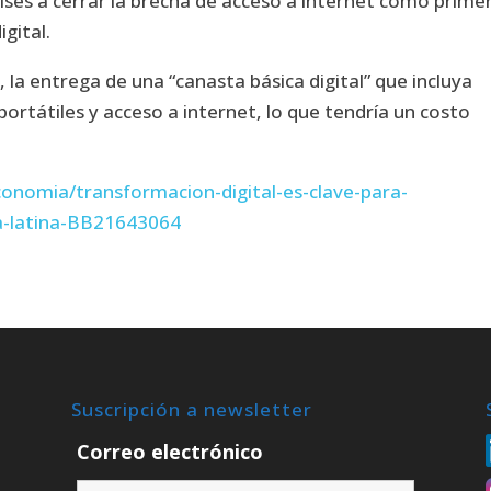
aíses a cerrar la brecha de acceso a internet como prime
gital.
la entrega de una “canasta básica digital” que incluya
ortátiles y acceso a internet, lo que tendría un costo
conomia/transformacion-digital-es-clave-para-
a-latina-BB21643064
Suscripción a newsletter
Correo electrónico