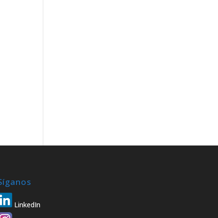
r
Síganos
LinkedIn