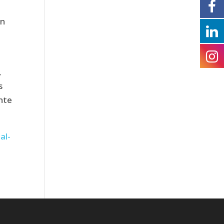
an
,
s
nte
al-