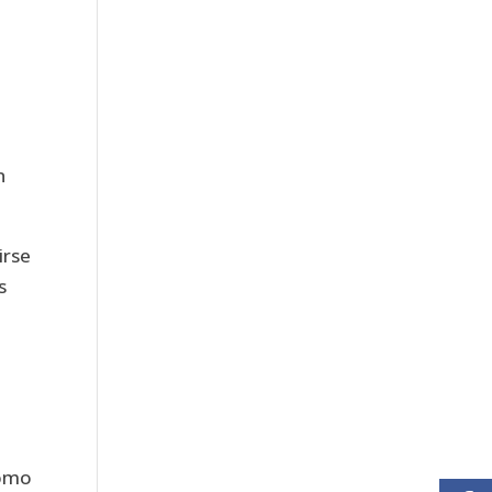
n
irse
s
como