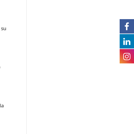
n
 su
e
la