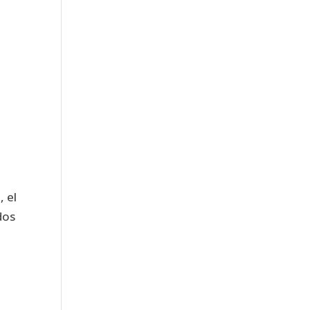
, el
dos