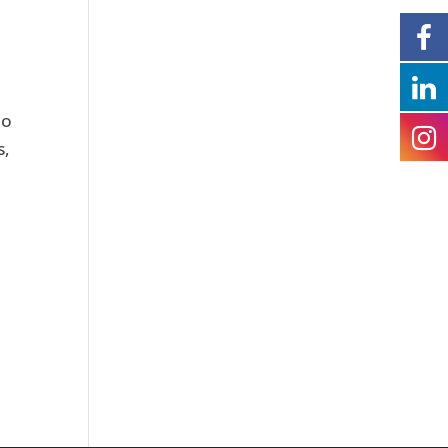
do
s,