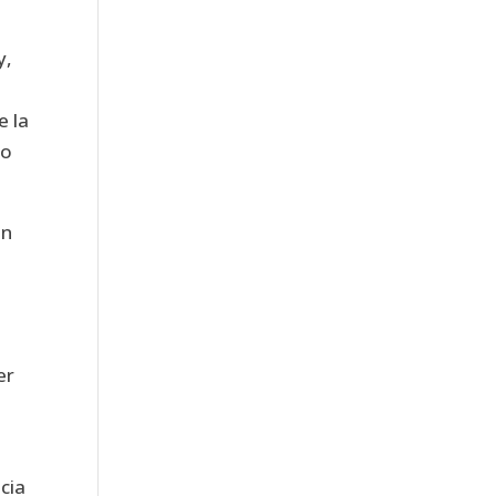
y,
e la
do
ón
er
cia