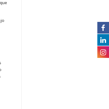
 que
ajo
s
o
n