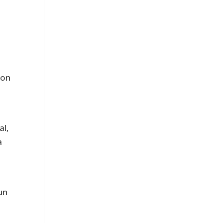
con
al,
a
l
un