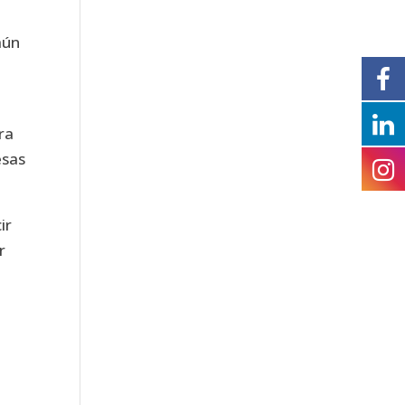
aún
ra
esas
ir
r
o