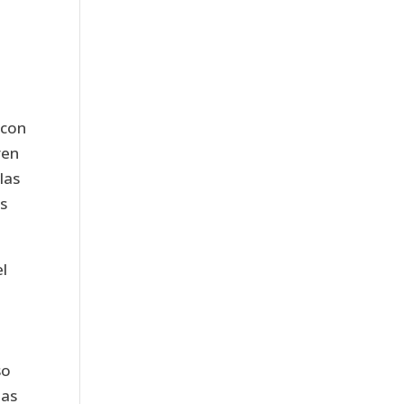
 con
ven
las
es
el
so
das