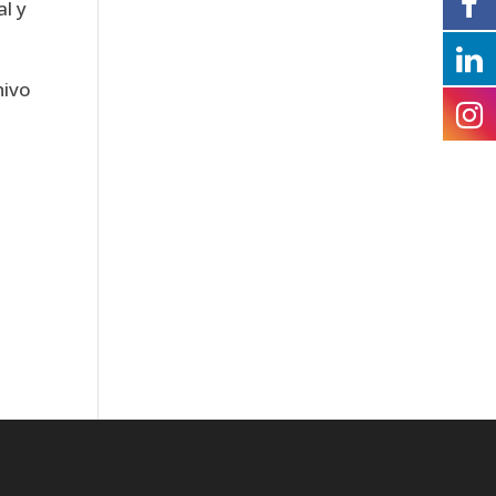
al y
hivo