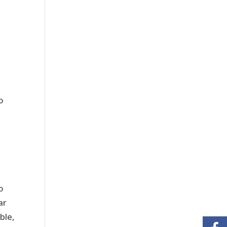
o
o
ar
ble,