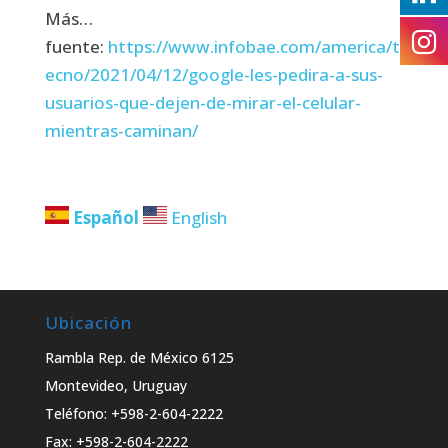
Más…
fuente:
https://www.infobae.com/america/t
ecno/2021/04/12/google-les-pedira-a-sus-
usuarios-que-dejen-de-mirar-el-celular-
mientras-caminan/
Español
English
Ubicación
Rambla Rep. de México 6125
Montevideo, Uruguay
Teléfono: +598-2-604-2222
Fax: +598-2-604-2222