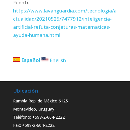
Fuente:
https://www.lavanguardia.com/tecnologia/a
ctualidad/20210525/7477912/inteligencia-
artificial-refuta-conjeturas-matematicas-
ayuda-humana.html
Español
English
Ubicación
Rambla Rep. de México 6125
Montevideo, Uruguay
Teléfono: +598-2-604-2222
Fax: +598-2-604-2222