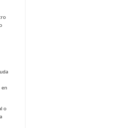
tro
vo
yuda
o en
l o
ya