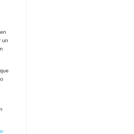
ten
r un
un
 que
vo
in
a-