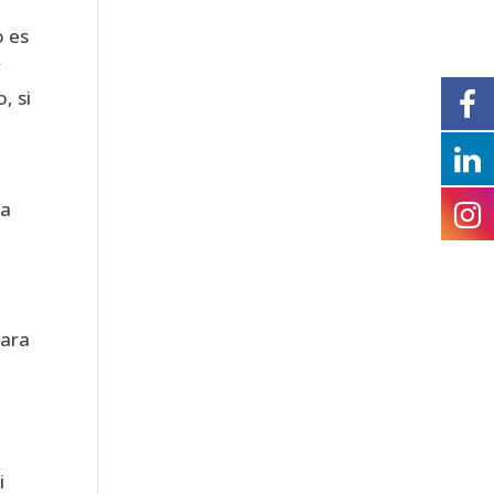
o es
y
, si
la
mara
i