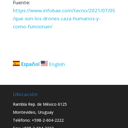
Fuente:
https://www.infobae.com/tecno/2021/07/05
/que-son-los-drones-caza-humanos-y-
como-funcionan/
Español
English
Ubicación
Rambla Rep. de México 6125
Montevideo, Uruguay
Teléfono: +598-2-604-2222