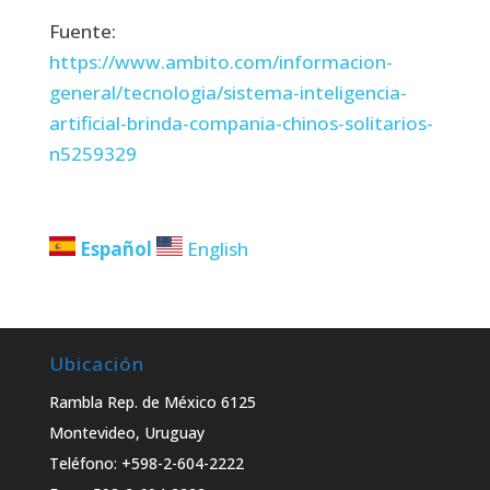
Fuente:
https://www.ambito.com/informacion-
general/tecnologia/sistema-inteligencia-
artificial-brinda-compania-chinos-solitarios-
n5259329
Español
English
Ubicación
Rambla Rep. de México 6125
Montevideo, Uruguay
Teléfono: +598-2-604-2222