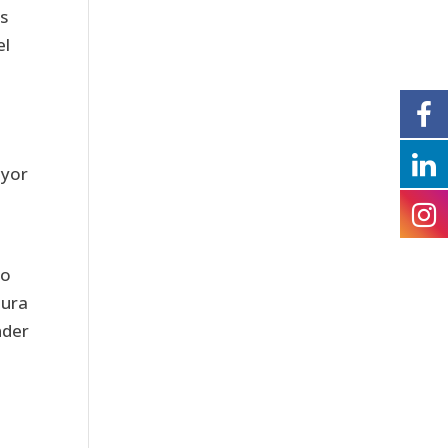
as
el
ayor
to
tura
nder
-