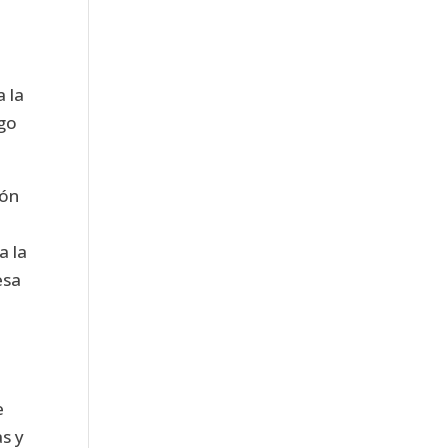
a la
igo
ión
a la
esa
e
as y