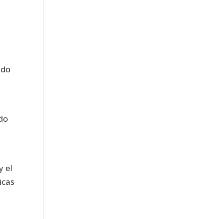
ado
ndo
y el
icas
,