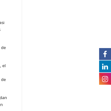
asi
s
r de
 el
 de
rdan
en