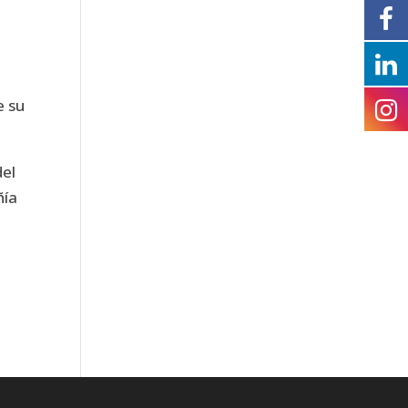
e su
del
ñía