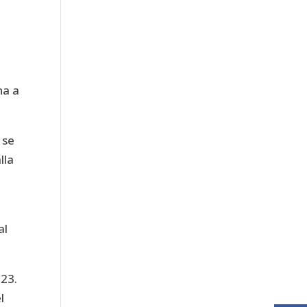
na a
 se
lla
al
023.
l