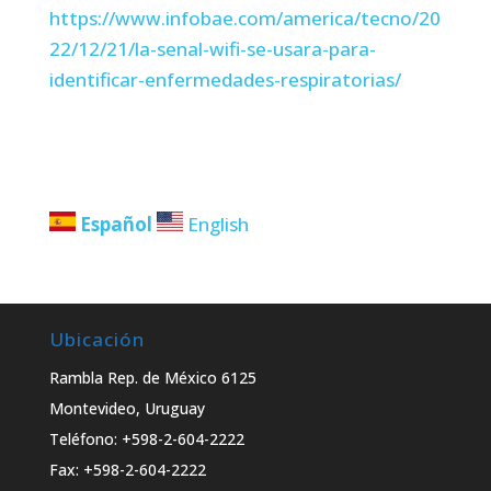
https://www.infobae.com/america/tecno/20
22/12/21/la-senal-wifi-se-usara-para-
identificar-enfermedades-respiratorias/
Español
English
Ubicación
Rambla Rep. de México 6125
Montevideo, Uruguay
Teléfono: +598-2-604-2222
Fax: +598-2-604-2222