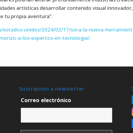
lidades artísticas desarrollar contenido visual innovador
ge tu propia aventura”.
/estados-unidos/2024/02/17/sora-la-nueva-herramient
morizo-a-los-expertos-en-tecnologia/
Suscripción a newsletter
Correo electrónico