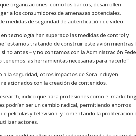
 que organizaciones, como los bancos, desarrollen
eger a los consumidores de amenazas potenciales,
e medidas de seguridad de autenticación de video.
 en tecnología han superado las medidas de control y
que “estamos tratando de construir este avión mientras 
 si no antes – y no contamos con la Administración Fede
no tenemos las herramientas necesarias para hacerlo”.
 a la seguridad, otros impactos de Sora incluyen
relacionados con la creación de contenidos.
Research, indicó que para profesiones como el marketing
es podrían ser un cambio radical, permitiendo ahorros
 de películas y televisión, y fomentando la proliferación 
tilizar actores.
milares podrían alterar profundamente industrias creati