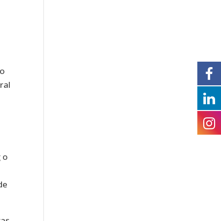
lo
ral
 o
de
vas,