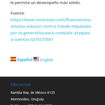
le permite un desempeño más sólido.
Fuente:
https://www.revistaeyn.com/finanzas/visa-
anuncia-solucion-contra-fraude-impulsada-
por-ia-generativa-para-combatir-ataques-
a-cuentas-GJ19237661
Español
English
Ubicación
Rambla Rep. de México 6125
Montevideo, Uruguay