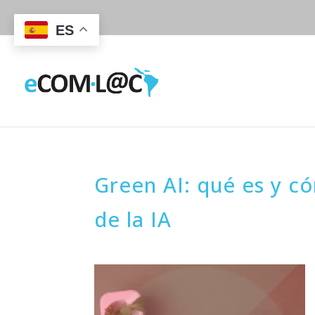
ES
Green AI: qué es y c
de la IA