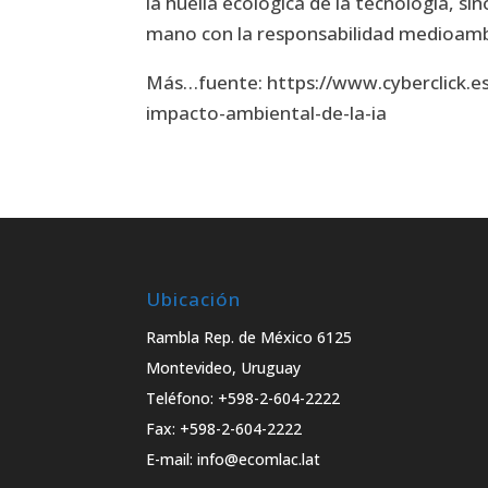
la huella ecológica de la tecnología, si
mano con la responsabilidad medioamb
Más…fuente: https://www.cyberclick.es
impacto-ambiental-de-la-ia
Ubicación
Rambla Rep. de México 6125
Montevideo, Uruguay
Teléfono: +598-2-604-2222
Fax: +598-2-604-2222
E-mail: info@ecomlac.lat