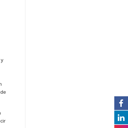
 y
n
 de
a
cir