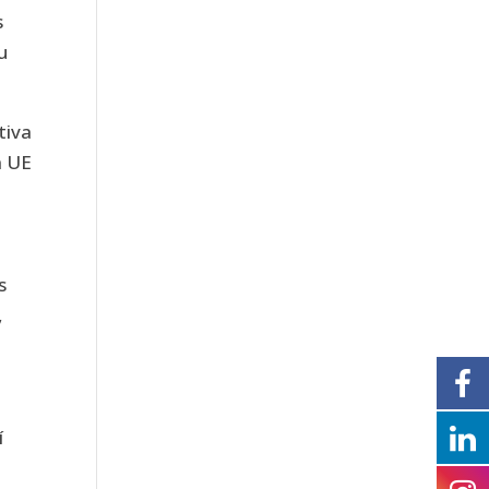
s
u
tiva
a UE
s
,
í