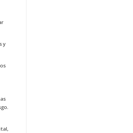
ar
s y
mos
las
sgo.
tal,