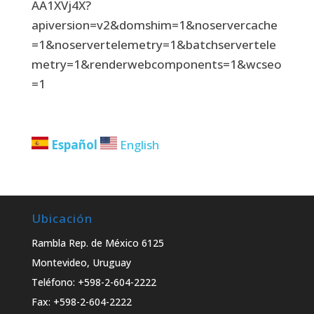
AA1XVj4X?
apiversion=v2&domshim=1&noservercache
=1&noservertelemetry=1&batchservertele
metry=1&renderwebcomponents=1&wcseo
=1
Español
English
Ubicación
Rambla Rep. de México 6125
Montevideo, Uruguay
Teléfono: +598-2-604-2222
Fax: +598-2-604-2222